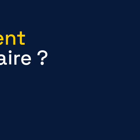
ent
ire ?