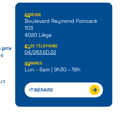
ADRESSE
Boulevard Raymond Poincaré
103
4020 Liège
N° DE TÉLÉPHONE
 prix
04/263.60.22
gé
HORAIRES
Lun – Sam | 9h30 – 18h
ous
ITINÉRAIRE