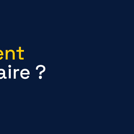
ent
ire ?