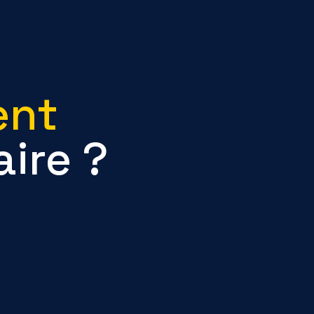
ent
ire ?