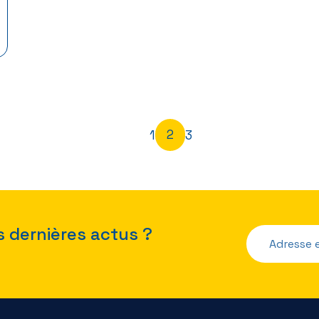
1
2
3
s dernières actus ?